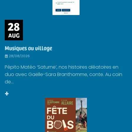
28
AUG
Musiques au village
28/08/2026
Pépito Matéo ‘Saturne’, nos histoires aléatoires en
duo avec Gaëlle-Sara Branthomme, conte. Au coin
de...
+