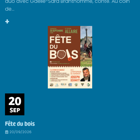
duo avec Gaëlle-Sara Branthomme, conte. Au coin
de...
+
20
SEP
Fête du bois
20/09/2026