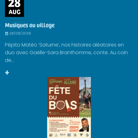
28
AUG
Musiques au village
28/08/2026
Pépito Matéo ‘Saturne’, nos histoires aléatoires en
duo avec Gaëlle-Sara Branthomme, conte. Au coin
de...
+