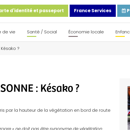
rte d'identité et passeport
France Services
P
 de vie
Santé / Social
Économie locale
Enfanc
 Késako ?
SONNE : Késako ?
ris par la hauteur de la végétation en bord de route
 propre » ne doit pas être synonyme de végétation