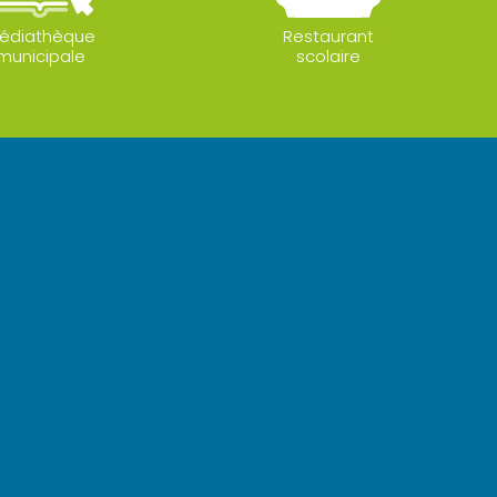
édiathèque
Restaurant
municipale
scolaire