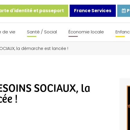
rte d'identité et passeport
France Services
P
 de vie
Santé / Social
Économie locale
Enfanc
SOCIAUX, la démarche est lancée !
ESOINS SOCIAUX, la
ée !