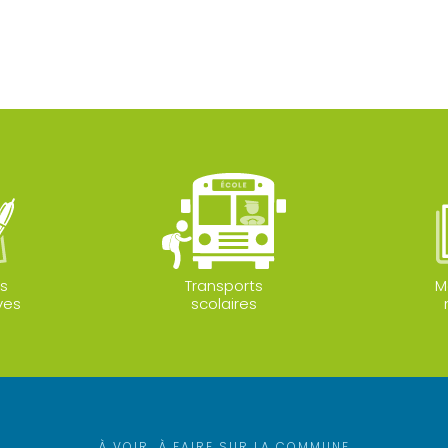
s
Transports
M
ves
scolaires
À VOIR, À FAIRE SUR LA COMMUNE