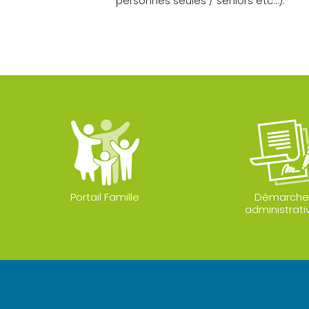
personnes seules / seniors etc…).
Portail Famille
Démarche
administrati