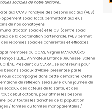
ques sociales de notre territoire…
 faite aux CCAS, l’analyse des besoins sociaux (ABS)
loppement social local, permettant aux élus
oins de nos concitoyens.
nal d’action sociale) et le CSI (centre social
ux de la coordination partenariale, l’ABS permet
r des réponses sociales cohérentes et efficaces.
Municipal, membres du CCAS, Virginie MANGOUËRO,
n-François LEBEL, Animateur Enfance Jeunesse, Solène
 DUCHÊNE, Président du CLARA… se sont réunis pour
des besoins sociaux d’Allaire, présentée par le
ui nous accompagne dans cette démarche. Cette
 démarche de réflexion, sera suivie d’une journée de
s sociaux, des acteurs de la santé, et des
, tout début octobre, pour affiner les besoins
e, pour toutes les tranches de la population
ges / familles ou familles monoparentales /