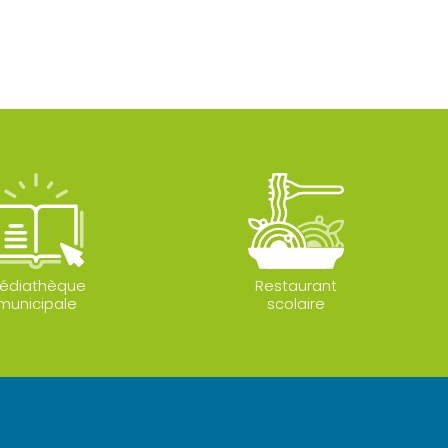
édiathèque
Restaurant
municipale
scolaire