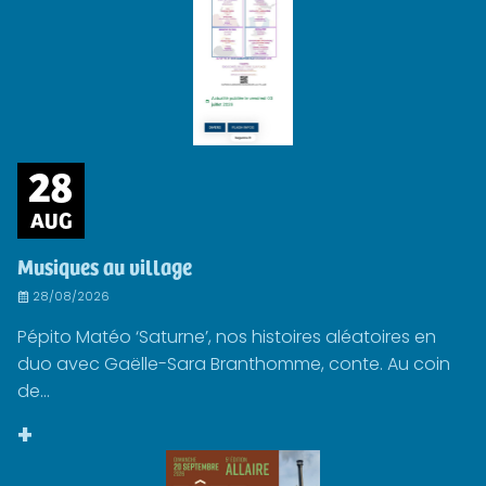
28
AUG
Musiques au village
28/08/2026
Pépito Matéo ‘Saturne’, nos histoires aléatoires en
duo avec Gaëlle-Sara Branthomme, conte. Au coin
de...
+