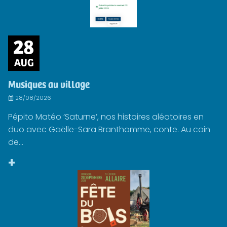
28
AUG
Musiques au village
28/08/2026
Pépito Matéo ‘Saturne’, nos histoires aléatoires en
duo avec Gaëlle-Sara Branthomme, conte. Au coin
de...
+