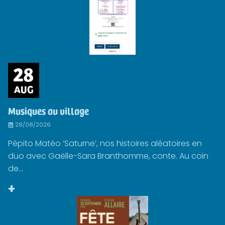
28
AUG
Musiques au village
28/08/2026
Pépito Matéo ‘Saturne’, nos histoires aléatoires en
duo avec Gaëlle-Sara Branthomme, conte. Au coin
de...
+