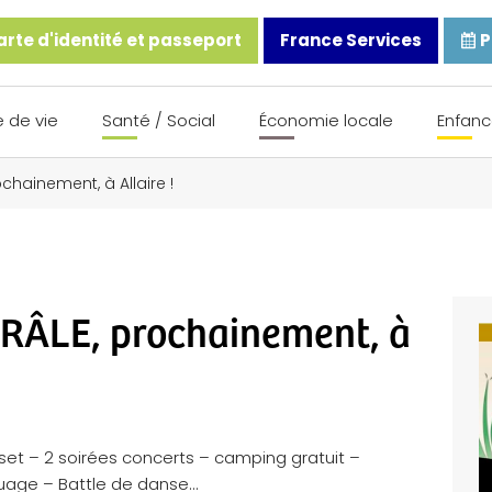
rte d'identité et passeport
France Services
P
 de vie
Santé / Social
Économie locale
Enfanc
ochainement, à Allaire !
RÂLE, prochainement, à
set – 2 soirées concerts – camping gratuit –
ouage – Battle de danse…