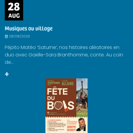
28
AUG
Musiques au village
28/08/2026
Pépito Matéo ‘Saturne’, nos histoires aléatoires en
duo avec Gaëlle-Sara Branthomme, conte. Au coin
de...
+