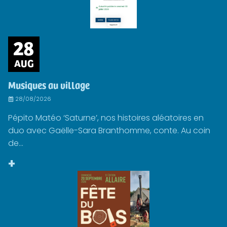
28
AUG
Musiques au village
28/08/2026
Pépito Matéo ‘Saturne’, nos histoires aléatoires en
duo avec Gaëlle-Sara Branthomme, conte. Au coin
de...
+