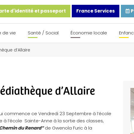
rte d'identité et passeport
France Services
P
 de vie
Santé / Social
Économie locale
Enfanc
èque d’Allaire
édiathèque d’Allaire
ui commence ce Vendredi 23 Septembre à l’école
 l’école Sainte-Anne à la sortie des classes,
e Chemin du Renard”
de Gwenola Furic à la