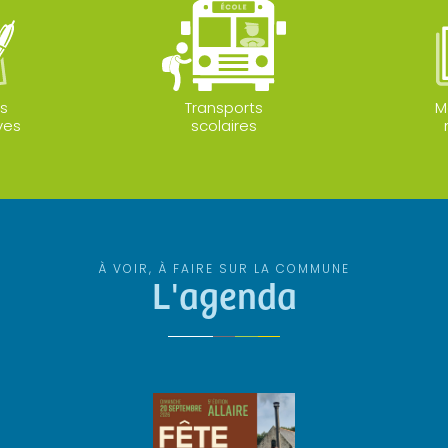
s
Transports
M
ves
scolaires
À VOIR, À FAIRE SUR LA COMMUNE
L'agenda