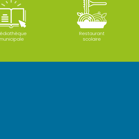
édiathèque
Restaurant
municipale
scolaire