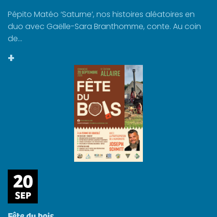
Pépito Matéo ‘Saturne’, nos histoires aléatoires en
duo avec Gaëlle-Sara Branthomme, conte. Au coin
de...
+
20
SEP
Fête du bois