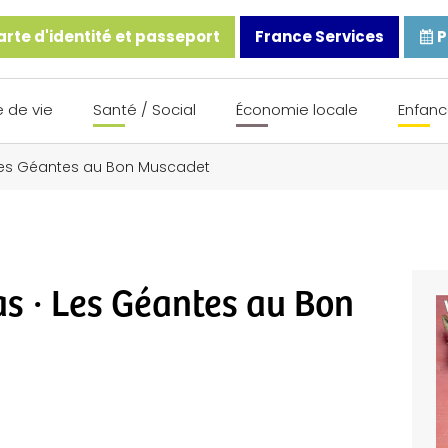
rte d'identité et passeport
France Services
P
 de vie
Santé / Social
Économie locale
Enfanc
Les Géantes au Bon Muscadet
s · Les Géantes au Bon