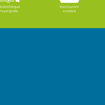
édiathèque
Restaurant
municipale
scolaire