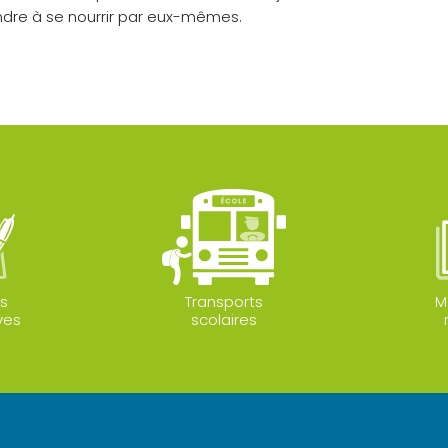
ndre à se nourrir par eux-mêmes.
s
Transports
M
ves
scolaires