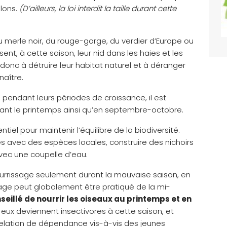
llons.
(D’ailleurs, la loi interdit la taille durant cette
 du merle noir, du rouge-gorge, du verdier d’Europe ou
ent, à cette saison, leur nid dans les haies et les
t donc à détruire leur habitat naturel et à déranger
naître.
es pendant leurs périodes de croissance, il est
, avant le printemps ainsi qu’en septembre-octobre.
tiel pour maintenir l’équilibre de la biodiversité.
es avec des espèces locales, construire des nichoirs
vec une coupelle d’eau.
ourrissage seulement durant la mauvaise saison, en
sage peut globalement être pratiqué de la mi-
nseillé de nourrir les oiseaux au printemps et en
eux deviennent insectivores à cette saison, et
 relation de dépendance vis-à-vis des jeunes