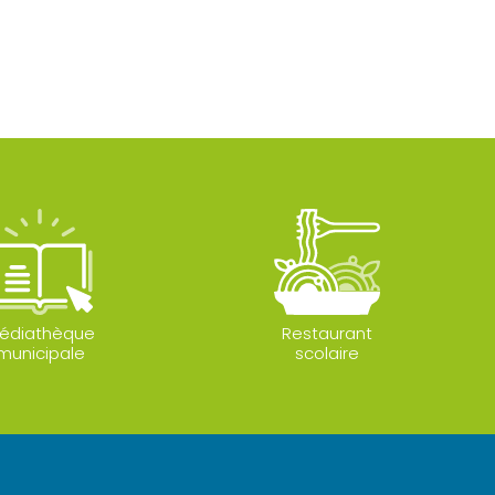
édiathèque
Restaurant
municipale
scolaire