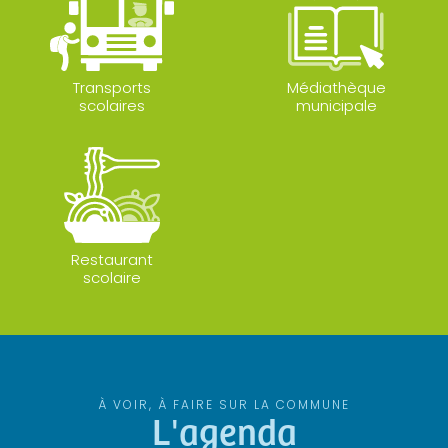
Transports
Médiathèque
scolaires
municipale
Restaurant
scolaire
À VOIR, À FAIRE SUR LA COMMUNE
L'agenda