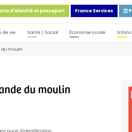
rte d'identité et passeport
France Services
P
 de vie
Santé / Social
Économie locale
Enfanc
 du moulin
bande du moulin
sans puce d’identification