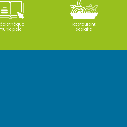
édiathèque
Restaurant
municipale
scolaire