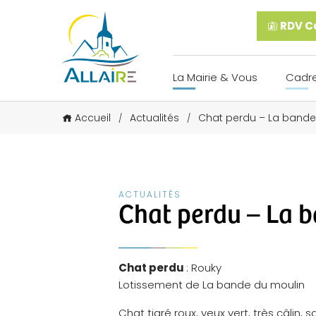
RDV Ca
La Mairie & Vous
Cadre
Accueil
Actualités
Chat perdu – La bande
/
/
ACTUALITÉS
Chat perdu – La 
Chat perdu
: Rouky
Lotissement de La bande du moulin
Chat tigré roux, yeux vert, très câlin, 