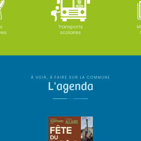
s
Transports
M
ves
scolaires
À VOIR, À FAIRE SUR LA COMMUNE
L'agenda