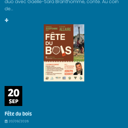
duo avec Gaëlle-Sara Branthomme, conte. Au coin
de...
+
20
SEP
Fête du bois
20/09/2026