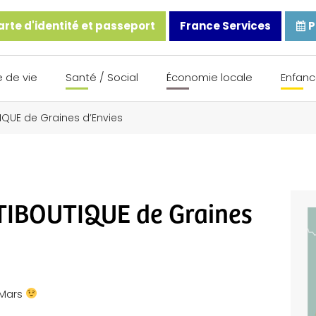
rte d'identité et passeport
France Services
P
 de vie
Santé / Social
Économie locale
Enfanc
IQUE de Graines d’Envies
STIBOUTIQUE de Graines
 Mars