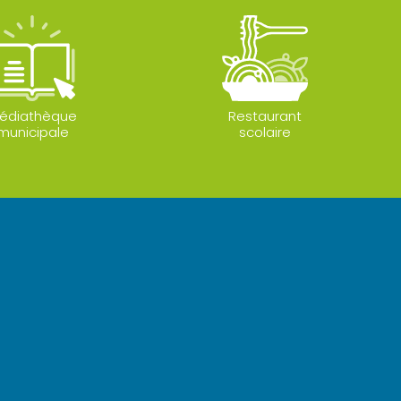
édiathèque
Restaurant
municipale
scolaire