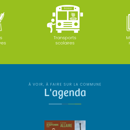
s
Transports
M
ves
scolaires
À VOIR, À FAIRE SUR LA COMMUNE
L'agenda