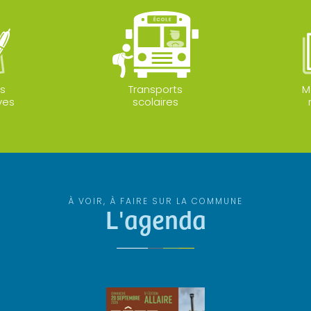
s
Transports
M
ves
scolaires
À VOIR, À FAIRE SUR LA COMMUNE
L'agenda