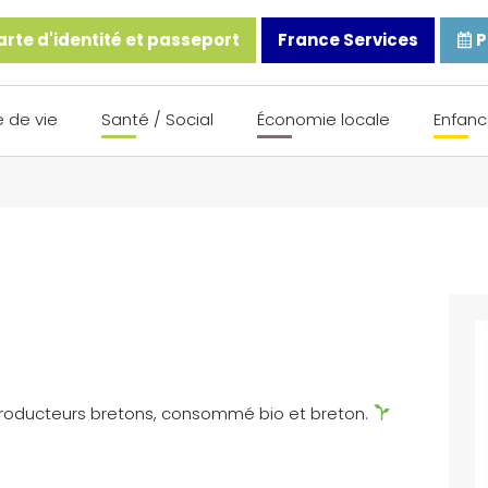
rte d'identité et passeport
France Services
P
 de vie
Santé / Social
Économie locale
Enfanc
 producteurs bretons, consommé bio et breton.