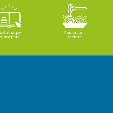
édiathèque
Restaurant
municipale
scolaire