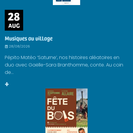
28
AUG
Musiques au village
28/08/2026
Pépito Matéo ‘Saturne’, nos histoires aléatoires en
duo avec Gaëlle-Sara Branthomme, conte. Au coin
de...
+