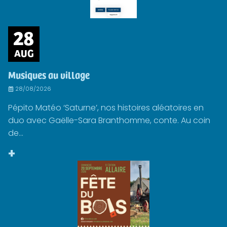
28
AUG
Musiques au village
28/08/2026
Pépito Matéo ‘Saturne’, nos histoires aléatoires en
duo avec Gaëlle-Sara Branthomme, conte. Au coin
de...
+