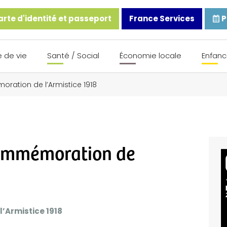
rte d'identité et passeport
France Services
P
 de vie
Santé / Social
Économie locale
Enfanc
ration de l’Armistice 1918
ommémoration de
’Armistice 1918