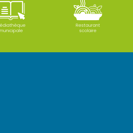
édiathèque
Restaurant
municipale
scolaire