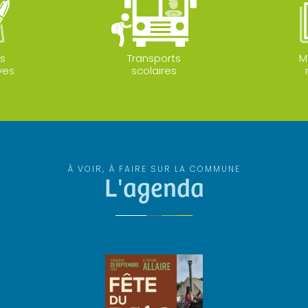
s
Transports
M
ves
scolaires
À VOIR, À FAIRE SUR LA COMMUNE
L'agenda