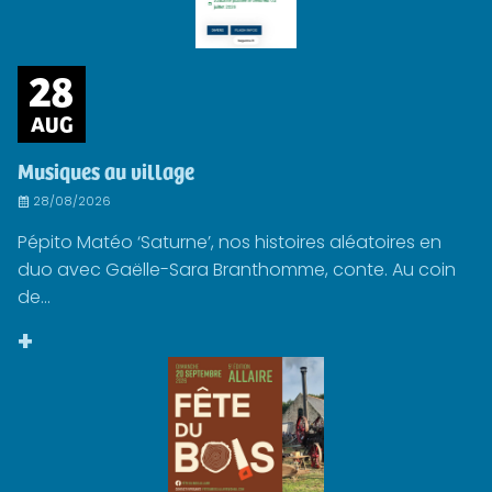
28
AUG
Musiques au village
28/08/2026
Pépito Matéo ‘Saturne’, nos histoires aléatoires en
duo avec Gaëlle-Sara Branthomme, conte. Au coin
de...
+