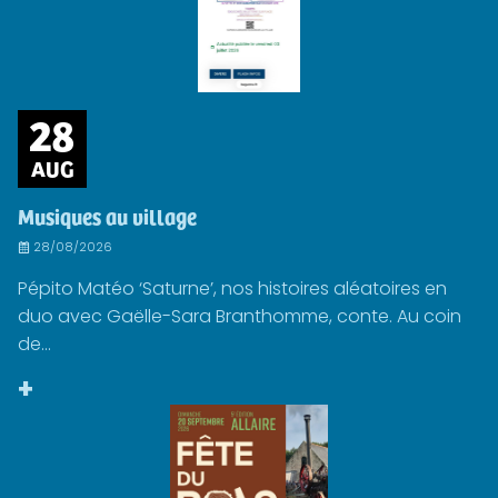
28
AUG
Musiques au village
28/08/2026
Pépito Matéo ‘Saturne’, nos histoires aléatoires en
duo avec Gaëlle-Sara Branthomme, conte. Au coin
de...
+