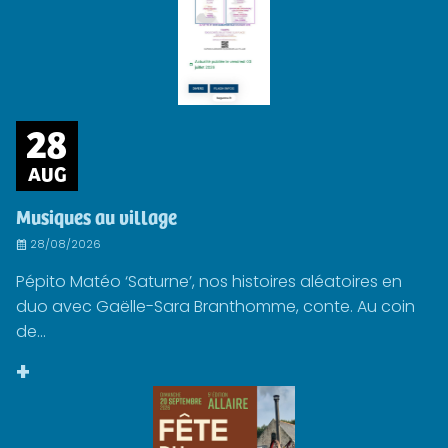
28
AUG
Musiques au village
28/08/2026
Pépito Matéo ‘Saturne’, nos histoires aléatoires en
duo avec Gaëlle-Sara Branthomme, conte. Au coin
de...
+