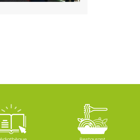
édiathèque
Restaurant