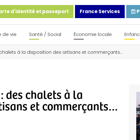
rte d'identité et passeport
France Services
P
 de vie
Santé / Social
Économie locale
Enfanc
s chalets à la disposition des artisans et commerçants…
: des chalets à la
rtisans et commerçants…