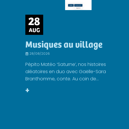
28
AUG
Musiques au village
28/08/2026
Pépito Matéo ‘Saturne’, nos histoires
aléatoires en duo avec Gaëlle-Sara
Branthomme, conte. Au coin de...
+