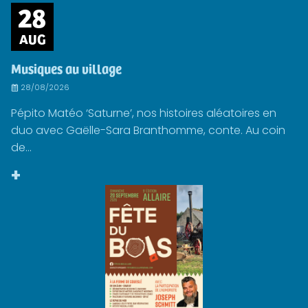
28
AUG
Musiques au village
28/08/2026
Pépito Matéo ‘Saturne’, nos histoires aléatoires en
duo avec Gaëlle-Sara Branthomme, conte. Au coin
de...
+